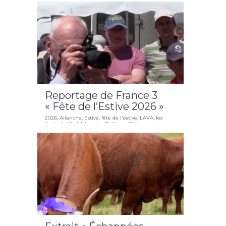
Reportage de France 3
« Fête de l’Estive 2026 »
2026
,
Allanche
,
Estive
,
fête de l'estive
,
LAVA
,
les
Amis du Vieil Allanche
,
Philippe Glaize