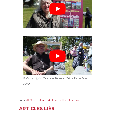
© Copyright
Grande Fête du Cézallier
– Juin
2019
Tags:
2019
,
cantal
,
grande fête du Cézallier
,
vidéo
ARTICLES LIÉS