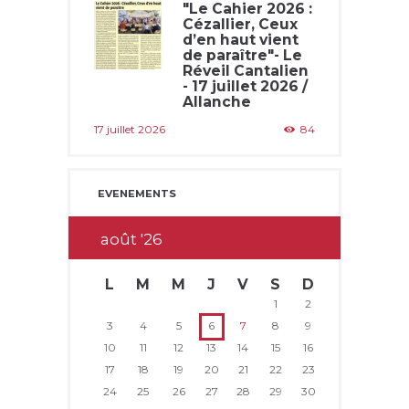
"Le Cahier 2026 :
Cézallier, Ceux
d’en haut vient
de paraître"- Le
Réveil Cantalien
- 17 juillet 2026 /
Allanche
17 juillet 2026
84
EVENEMENTS
août
26
L
M
M
J
V
S
D
1
2
3
4
5
6
7
8
9
10
11
12
13
14
15
16
17
18
19
20
21
22
23
24
25
26
27
28
29
30