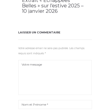
Extrait « Échappées
Belles » sur l’estive 2025 –
10 janvier 2026
2025
,
Allanche
,
Estive
,
fête de l'estive
,
LAVA
,
les Amis
du Vieil Allanche
LAISSER UN COMMENTAIRE
Votre adresse email ne sera pas publiée. Les champs
requis sont indiqués *