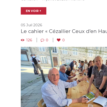
EN VOIR +
05 Juil 2026
Le cahier « Cézallier Ceux d’en Hau
126
0
0