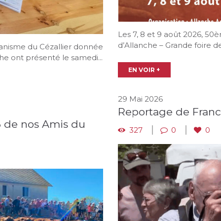
Les 7, 8 et 9 août 2026, 50
d’Allanche – Grande foire d
canisme du Cézallier donnée
he ont présenté le samedi...
EN VOIR +
29 Mai 2026
Reportage de France
26 de nos Amis du
327
0
0