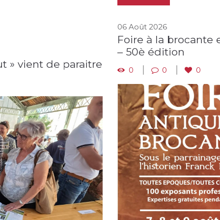
06 Août 2026
Foire à la brocante 
– 50è édition
t » vient de paraitre
0
0
0