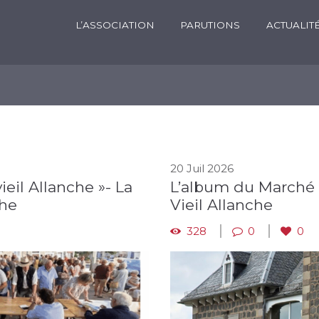
L’ASSOCIATION
PARUTIONS
ACTUALIT
20 Juil 2026
eil Allanche »- La
L’album du Marché 
che
Vieil Allanche
328
0
0