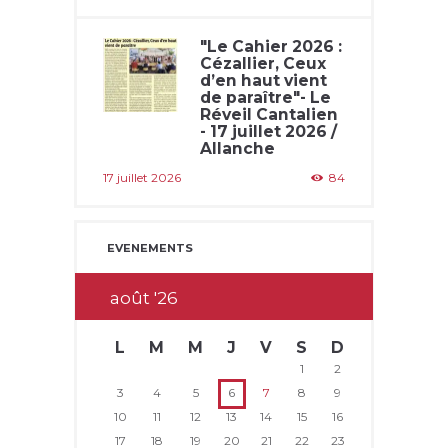
"Le Cahier 2026 :
Cézallier, Ceux
d’en haut vient
de paraître"- Le
Réveil Cantalien
- 17 juillet 2026 /
Allanche
17 juillet 2026
84
EVENEMENTS
août
26
L
M
M
J
V
S
D
1
2
3
4
5
6
7
8
9
10
11
12
13
14
15
16
17
18
19
20
21
22
23