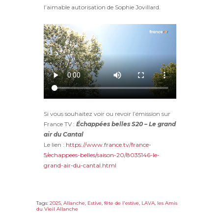
l’aimable autorisation de Sophie Jovillard.
Si vous souhaitez voir ou revoir l’émission sur
France TV :
Échappées belles S20 – Le grand
air du Cantal
Le lien :
https://www.france.tv/france-
5/echappees-belles/saison-20/8035146-le-
grand-air-du-cantal.html
Tags:
2025
,
Allanche
,
Estive
,
fête de l'estive
,
LAVA
,
les Amis
du Vieil Allanche