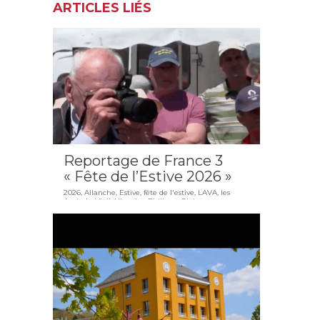
ARTICLES LIÉS
Reportage de France 3
« Fête de l’Estive 2026 »
2026
,
Allanche
,
Estive
,
fête de l'estive
,
LAVA
,
les
Amis du Vieil Allanche
,
Philippe Glaize