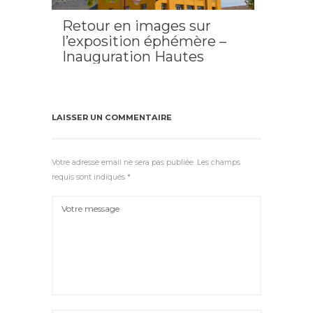
Retour en images sur
l’exposition éphémère –
Inauguration Hautes
Terres Services et
Découvertes (Avril 2022)
2024
,
Allanche
,
Hôtel Bonnal
,
LAVA
,
les Amis du
Vieil Allanche
,
Modern'Hotel
LAISSER UN COMMENTAIRE
Votre adresse email ne sera pas publiée. Les champs
requis sont indiqués *