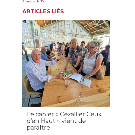
Allanche
,
N°10
ARTICLES LIÉS
Le cahier « Cézallier Ceux
d’en Haut » vient de
paraitre
2026
,
Allanche
,
cahier n°19
,
cantal
,
les Amis du Vieil