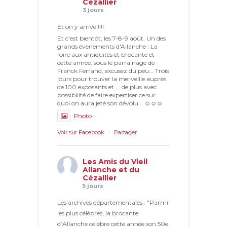
Cézallier
3 jours
Et on y arrive !!!!
Et c'est bientôt, les 7-8-9 août. Un des
grands évènements d'Allanche : La
foire aux antiquités et brocante et
cette année, sous le parrainage de
Franck Ferrand, excusez du peu... Trois
jours pour trouver la merveille auprès
de 100 exposants et ... de plus avec
possibilité de faire expertiser ce sur
quoi on aura jeté son dévolu... ☺☺☺
Photo
Voir sur Facebook
·
Partager
Les Amis du Vieil
Allanche et du
Cézallier
5 jours
Les archives départementales : "Parmi
les plus célèbres, la brocante
d’Allanche célèbre cette année son 50e