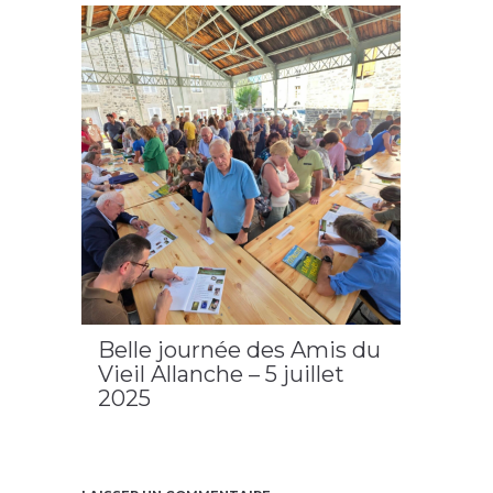
Allanche
Belle journée des Amis du
Vieil Allanche – 5 juillet
2025
2025
,
Allanche
,
cahier n°18
,
cantal
,
les Amis du Vieil
Allanche