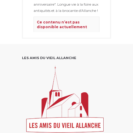
anniversaire". Longue vie à la foire aux
antiquités et à la brocante d'Allanche !
Ce contenu n’est pas
disponible actuellement
Ce problème vient généralement
du fait que le propriétaire ne l’a
partagé qu’avec un petit groupe
de personnes, a modifié qui
pouvait le voir ou l’a supprimé.
LES AMIS DU VIEIL ALLANCHE
Voir sur Facebook
·
Partager