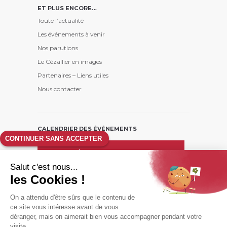
ET PLUS ENCORE…
Toute l’actualité
Les événements à venir
Nos parutions
Le Cézallier en images
Partenaires – Liens utiles
Nous contacter
CALENDRIER DES ÉVÉNEMENTS
CONTINUER SANS ACCEPTER
août
26
Salut c'est nous...
L
M
M
J
V
S
D
les Cookies !
1
2
On a attendu d'être sûrs que le contenu de
3
4
5
6
7
8
9
ce site vous intéresse avant de vous
10
11
12
13
14
15
16
déranger, mais on aimerait bien vous accompagner pendant votre
17
18
19
20
21
22
23
visite...