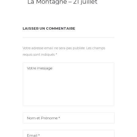
La Montagne – 21 juillet
2026 / Allanche
2026
,
Allanche
,
cahier n°19
,
LAVA
LAISSER UN COMMENTAIRE
Votre adresse email ne sera pas publiée. Les champs
requis sont indiqués *