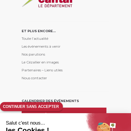
ET PLUS ENCORE…
Toute l’actualité
Les événements à venir
Nos parutions
Le Cézallier en images
Partenaires – Liens utiles
Nous contacter
CALENDRIER DES ÉVÉNEMENTS
CONTINUER SANS ACCEPTER
août
26
Salut c'est nous...
L
M
M
J
V
S
D
les Cookies !