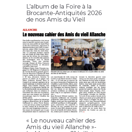
L’album de la Foire à la
Brocante-Antiquités 2026
de nos Amis du Vieil
Allanche
2026
,
Allanche
,
cantal
,
cézallier
,
foire à la brocante
et antiquité
« Le nouveau cahier des
Amis du vieil Allanche »-