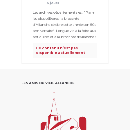
5 jours
Les archives départementales : "Parmi
les plus célèbres, la brocante
d’Allanche célèbre cette année son 50e
anniversaire". Longue vie à la foire aux
antiquités et à la brocante d'Allanche !
Ce contenu n’est pas
disponible actuellement
Ce problème vient généralement
du fait que le propriétaire ne l’a
partagé qu’avec un petit groupe
de personnes, a modifié qui
pouvait le voir ou l’a supprimé.
LES AMIS DU VIEIL ALLANCHE
Voir sur Facebook
·
Partager