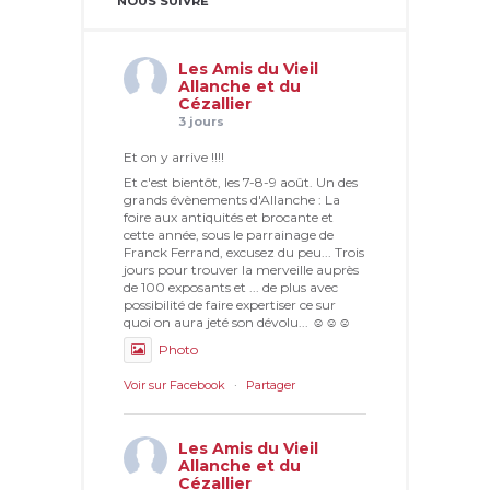
NOUS SUIVRE
Les Amis du Vieil
Allanche et du
Cézallier
3 jours
Et on y arrive !!!!
Et c'est bientôt, les 7-8-9 août. Un des
grands évènements d'Allanche : La
foire aux antiquités et brocante et
cette année, sous le parrainage de
Franck Ferrand, excusez du peu... Trois
jours pour trouver la merveille auprès
de 100 exposants et ... de plus avec
possibilité de faire expertiser ce sur
quoi on aura jeté son dévolu... ☺☺☺
Photo
Voir sur Facebook
·
Partager
Les Amis du Vieil
Allanche et du
Cézallier