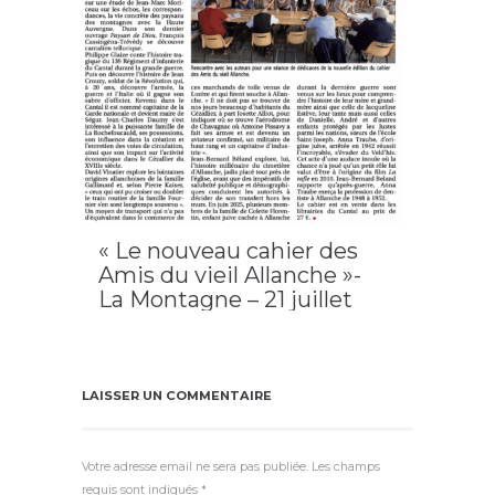
« Le nouveau cahier des
Amis du vieil Allanche »-
La Montagne – 21 juillet
2026 / Allanche
2026
,
Allanche
,
cahier n°19
,
LAVA
LAISSER UN COMMENTAIRE
Votre adresse email ne sera pas publiée. Les champs
requis sont indiqués *