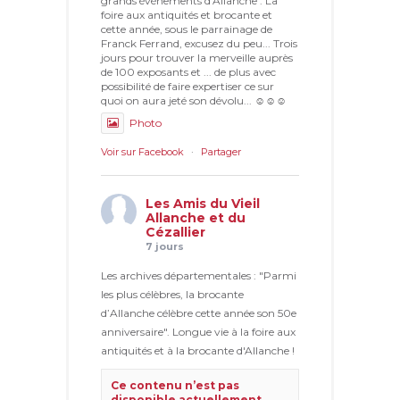
grands évènements d'Allanche : La
foire aux antiquités et brocante et
cette année, sous le parrainage de
Franck Ferrand, excusez du peu... Trois
jours pour trouver la merveille auprès
de 100 exposants et ... de plus avec
possibilité de faire expertiser ce sur
quoi on aura jeté son dévolu... ☺☺☺
Photo
Voir sur Facebook
·
Partager
Les Amis du Vieil
Allanche et du
Cézallier
7 jours
Les archives départementales : "Parmi
les plus célèbres, la brocante
d’Allanche célèbre cette année son 50e
anniversaire". Longue vie à la foire aux
antiquités et à la brocante d'Allanche !
Ce contenu n’est pas
disponible actuellement