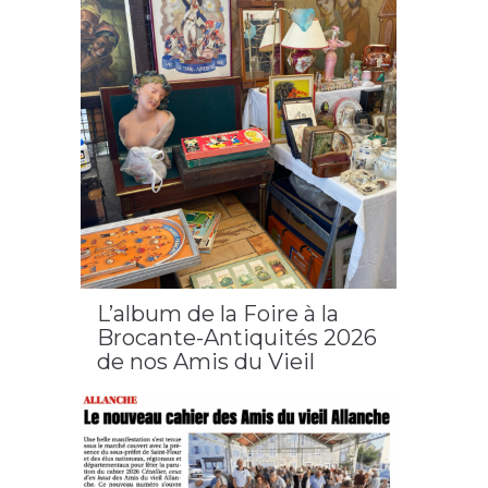
L’album de la Foire à la
Brocante-Antiquités 2026
de nos Amis du Vieil
Allanche
2026
,
Allanche
,
cantal
,
cézallier
,
foire à la brocante
et antiquité