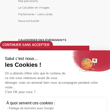
Nos parutions
Le Cézallier en images
Partenaires – Liens utiles
Nous contacter
CALENDRIER DES ÉVÉNEMENTS
CONTINUER SANS ACCEPTER
août
26
Salut c'est nous...
L
M
M
J
V
S
D
les Cookies !
1
2
On a attendu d'être sûrs que le contenu de
3
4
5
6
7
8
9
ce site vous intéresse avant de vous
10
11
12
13
14
15
16
déranger, mais on aimerait bien vous accompagner pendant votre
17
18
19
20
21
22
23
visite...
C'est OK pour vous ?
24
25
26
27
28
29
30
31
À quoi servent ces cookies :
Partage de données avec Google