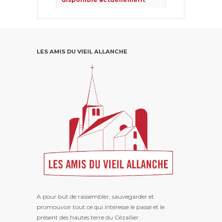
Ce problème vient généralement
du fait que le propriétaire ne l’a
partagé qu’avec un petit groupe
de personnes, a modifié qui
pouvait le voir ou l’a supprimé.
LES AMIS DU VIEIL ALLANCHE
Voir sur Facebook
·
Partager
A pour but de rassembler, sauvegarder et
promouvoir tout ce qui intéresse le passé et le
présent des hautes terre du Cézallier.