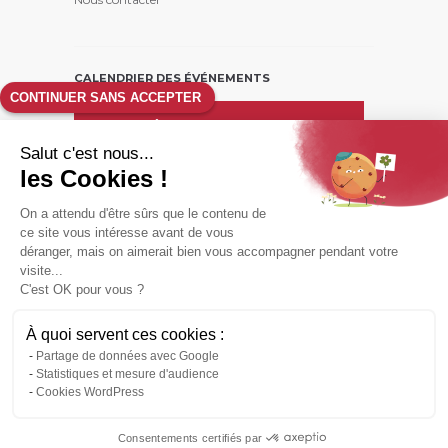
CALENDRIER DES ÉVÉNEMENTS
CONTINUER SANS ACCEPTER
août
26
Salut c'est nous...
L
M
M
J
V
S
D
les Cookies !
1
2
On a attendu d'être sûrs que le contenu de
3
4
5
6
7
8
9
ce site vous intéresse avant de vous
10
11
12
13
14
15
16
déranger, mais on aimerait bien vous accompagner pendant votre
17
18
19
20
21
22
23
visite...
C'est OK pour vous ?
24
25
26
27
28
29
30
31
À quoi servent ces cookies :
Partage de données avec Google
Statistiques et mesure d'audience
Accueil
Nous contacter
Plan du site
Cookies WordPress
Mentions légales
Les Amis du Vieil Allanche et du Cezallier © 2026 -
Consentements certifiés par