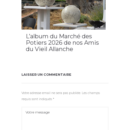
L’album du Marché des
Potiers 2026 de nos Amis
du Vieil Allanche
2026
,
Allanche
,
cantal
,
cézallier
,
Potiers
LAISSER UN COMMENTAIRE
Votre adresse email ne sera pas publiée. Les champs
requis sont indiqués *