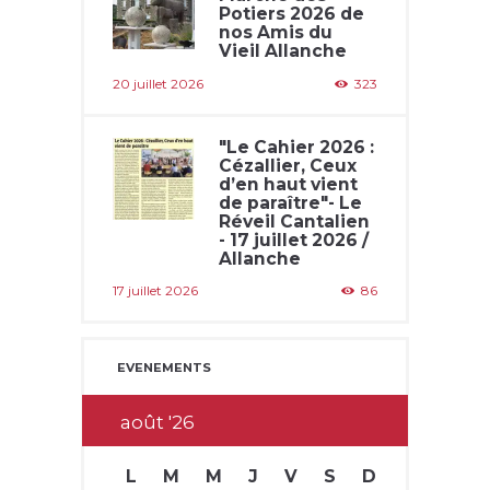
Potiers 2026 de
nos Amis du
Vieil Allanche
20 juillet 2026
323
"Le Cahier 2026 :
Cézallier, Ceux
d’en haut vient
de paraître"- Le
Réveil Cantalien
- 17 juillet 2026 /
Allanche
17 juillet 2026
86
EVENEMENTS
août
26
L
M
M
J
V
S
D