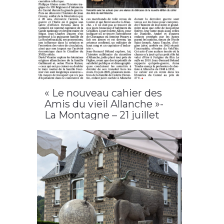
« Le nouveau cahier des
Amis du vieil Allanche »-
La Montagne – 21 juillet
2026 / Allanche
2026
,
Allanche
,
cahier n°19
,
LAVA