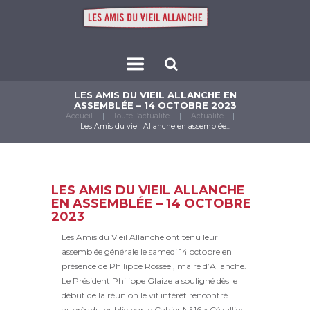
LES AMIS DU VIEIL ALLANCHE EN
ASSEMBLÉE – 14 OCTOBRE 2023
Accueil
Toute l’actualité
Actualité
Les Amis du vieil Allanche en assemblée...
LES AMIS DU VIEIL ALLANCHE
EN ASSEMBLÉE – 14 OCTOBRE
2023
Les Amis du Vieil Allanche ont tenu leur
assemblée générale le samedi 14 octobre en
présence de Philippe Rosseel, maire d’Allanche.
Le Président Philippe Glaize a souligné dès le
début de la réunion le vif intérêt rencontré
auprès du public par le Cahier N°16 « Cézallier,