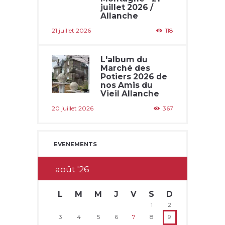
juillet 2026 /
Allanche
21 juillet 2026
118
L'album du
Marché des
Potiers 2026 de
nos Amis du
Vieil Allanche
20 juillet 2026
367
EVENEMENTS
août
26
L
M
M
J
V
S
D
1
2
3
4
5
6
7
8
9