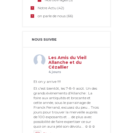
Notre Actu
(42)
on parle de nous
(66)
NOUS SUIVRE
Les Amis du Vieil
Allanche et du
Cézallier
4 jours
Et on y arrive !!!!
Et c'est bientôt, les 7-8-9 août. Un des
grands évènements d'Allanche : La
foire aux antiquités et brocante et
cette année, sous le parrainage de
Franck Ferrand, excusez du peu... Trois
jours pour trouver la merveille auprès
de 100 exposants et ... de plus avec
possibilité de faire expertiser ce sur
quoi on aura jeté son dévolu... ☺☺☺