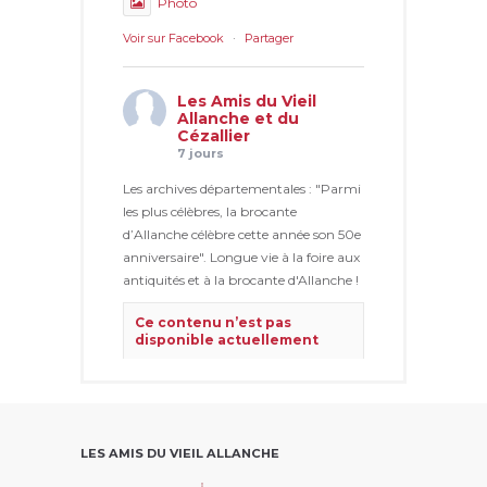
Photo
Voir sur Facebook
·
Partager
Les Amis du Vieil
Allanche et du
Cézallier
7 jours
Les archives départementales : "Parmi
les plus célèbres, la brocante
d’Allanche célèbre cette année son 50e
anniversaire". Longue vie à la foire aux
antiquités et à la brocante d'Allanche !
Ce contenu n’est pas
disponible actuellement
Ce problème vient généralement
du fait que le propriétaire ne l’a
partagé qu’avec un petit groupe
de personnes, a modifié qui
pouvait le voir ou l’a supprimé.
LES AMIS DU VIEIL ALLANCHE
Voir sur Facebook
·
Partager