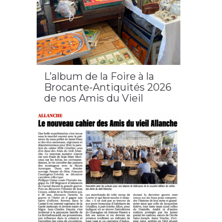
L’album de la Foire à la
Brocante-Antiquités 2026
de nos Amis du Vieil
Allanche
2026
,
Allanche
,
cantal
,
cézallier
,
foire à la brocante
et antiquité