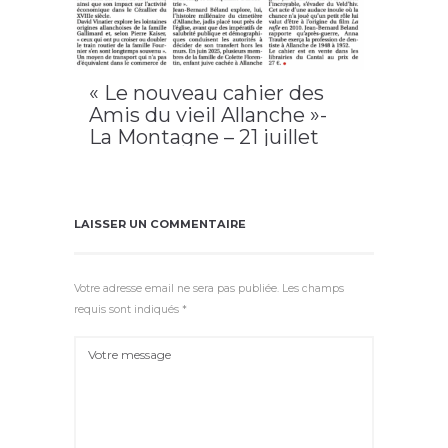
« Le nouveau cahier des
Amis du vieil Allanche »-
La Montagne – 21 juillet
2026 / Allanche
2026
,
Allanche
,
cahier n°19
,
LAVA
LAISSER UN COMMENTAIRE
Votre adresse email ne sera pas publiée. Les champs
requis sont indiqués *