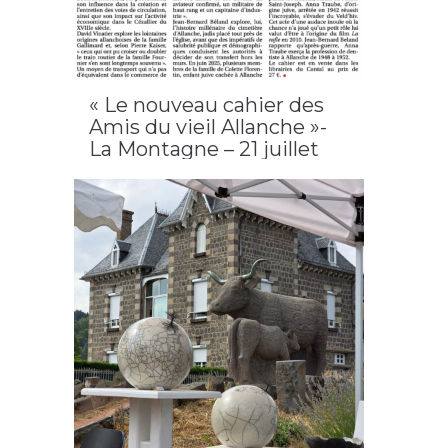
« Le nouveau cahier des
Amis du vieil Allanche »-
La Montagne – 21 juillet
2026 / Allanche
2026
,
Allanche
,
cahier n°19
,
LAVA