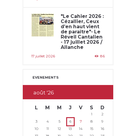
"Le Cahier 2026 :
Cézallier, Ceux
d’en haut vient
de paraître"- Le
Réveil Cantalien
- 17 juillet 2026 /
Allanche
17 juillet 2026
86
EVENEMENTS
août
26
L
M
M
J
V
S
D
1
2
3
4
5
6
7
8
9
10
11
12
13
14
15
16
17
18
19
20
21
22
23