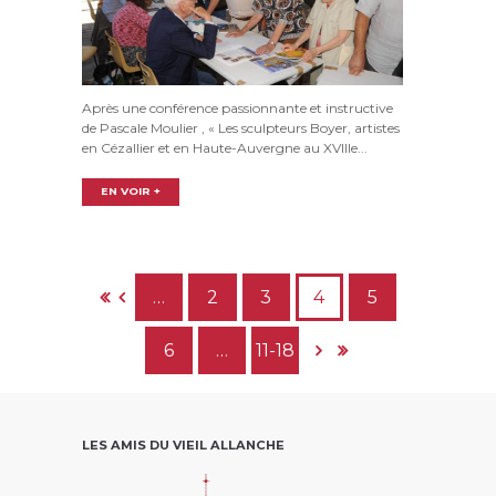
Après une conférence passionnante et instructive
de Pascale Moulier , « Les sculpteurs Boyer, artistes
en Cézallier et en Haute-Auvergne au XVIIIe...
EN VOIR +
…
2
3
4
5
6
…
11-18
LES AMIS DU VIEIL ALLANCHE