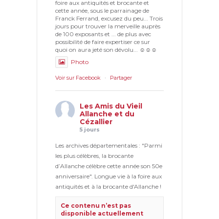
foire aux antiquités et brocante et
cette année, sous le parrainage de
Franck Ferrand, excusez du peu... Trois
jours pour trouver la merveille auprès
de 100 exposants et ... de plus avec
possibilité de faire expertiser ce sur
quoi on aura jeté son dévolu... ☺☺☺
Photo
Voir sur Facebook
·
Partager
Les Amis du Vieil
Allanche et du
Cézallier
5 jours
Les archives départementales : "Parmi
les plus célèbres, la brocante
d’Allanche célèbre cette année son 50e
anniversaire". Longue vie à la foire aux
antiquités et à la brocante d'Allanche !
Ce contenu n’est pas
disponible actuellement