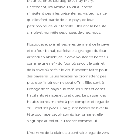
Mauriac, entre Dordogne et Puy Mary.
Cependant, les Amis du Vieil Allanche
n’hésitent pas à les présenter au visiteur parce
qu’elles font partie de leur pays, de leur
patrimoine, de leur famille. Elles ont la beauté
simple et honnête des choses de chez nous.
Rus­tiques et primitives, elles tiennent de la cave
et du four banal, parfois de la grange : du four
arrondi en abside, de la cave voûtée en berceau
comme une nef,- du four où se cuit le pain et
de la cave où se fait le vin. Elles sont faites pour
des pay­sans. Leurs façades ne promettent pas
plus que l’intérieur ne peut offrir. Elles sont à
l’image de ce pays aux mœurs rudes et de ses
habitants réalistes et pratiques. Le paysan des
hautes terres marche à pas comptés et regarde
où il met ses pieds. Il na guère besoin de lever la
tête pour apercevoir son église romane : elle
s’agrippe au sol ou au rocher comme lui.
L’homme de la plaine au contraire regarde vers