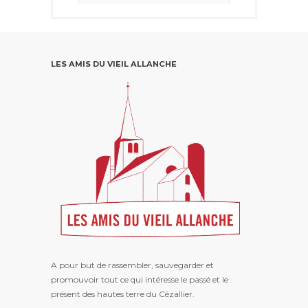
Ce problème vient généralement
du fait que le propriétaire ne l’a
partagé qu’avec un petit groupe
de personnes, a modifié qui
pouvait le voir ou l’a supprimé.
LES AMIS DU VIEIL ALLANCHE
Voir sur Facebook
·
Partager
A pour but de rassembler, sauvegarder et
promouvoir tout ce qui intéresse le passé et le
présent des hautes terre du Cézallier.