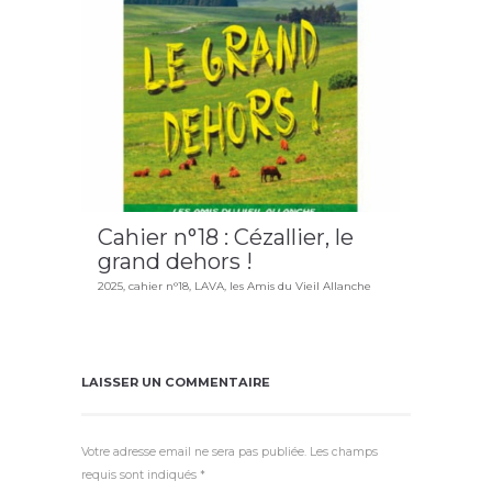
Cahier n°18 : Cézallier, le
grand dehors !
2025
,
cahier n°18
,
LAVA
,
les Amis du Vieil Allanche
LAISSER UN COMMENTAIRE
Votre adresse email ne sera pas publiée. Les champs
requis sont indiqués *