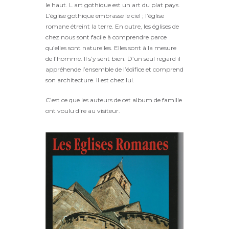
le haut. L art gothique est un art du plat pays.
L’église gothique embrasse le ciel ; l’église
romane étreint la terre. En outre, les églises de
chez nous sont facile à comprendre parce
qu’elles sont natu­relles. Elles sont à la mesure
de l’homme. Il s’y sent bien. D’un seul regard il
appréhende l’ensemble de l’édifice et comprend
son architecture. Il est chez lui.
C’est ce que les auteurs de cet album de famille
ont voulu dire au visiteur.