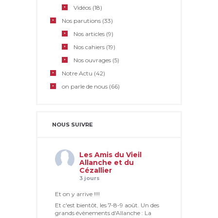
Vidéos
(18)
Nos parutions
(33)
Nos articles
(9)
Nos cahiers
(19)
Nos ouvrages
(5)
Notre Actu
(42)
on parle de nous
(66)
NOUS SUIVRE
Les Amis du Vieil
Allanche et du
Cézallier
3 jours
Et on y arrive !!!!
Et c'est bientôt, les 7-8-9 août. Un des
grands évènements d'Allanche : La