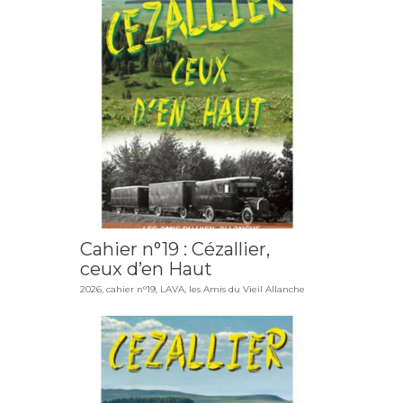
Cahier n°19 : Cézallier,
ceux d’en Haut
2026
,
cahier n°19
,
LAVA
,
les Amis du Vieil Allanche