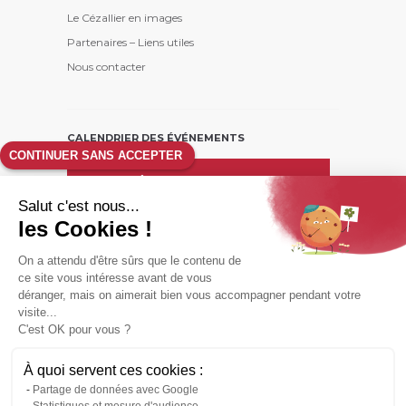
Le Cézallier en images
Partenaires – Liens utiles
Nous contacter
CALENDRIER DES ÉVÉNEMENTS
CONTINUER SANS ACCEPTER
août
26
Salut c'est nous...
L
M
M
J
V
S
D
les Cookies !
1
2
On a attendu d'être sûrs que le contenu de
3
4
5
6
7
8
9
ce site vous intéresse avant de vous
10
11
12
13
14
15
16
déranger, mais on aimerait bien vous accompagner pendant votre
17
18
19
20
21
22
23
visite...
C'est OK pour vous ?
24
25
26
27
28
29
30
31
À quoi servent ces cookies :
Partage de données avec Google