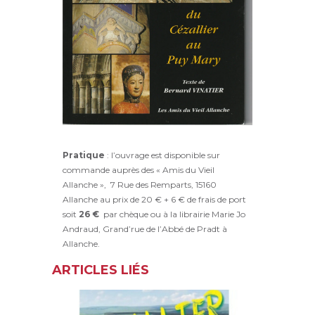
Pratique
: l’ouvrage est disponible sur
commande auprès des « Amis du Vieil
Allanche », 7 Rue des Remparts, 15160
Allanche au prix de 20 € + 6 € de frais de port
soit
26 €
par chèque ou à la librairie Marie Jo
Andraud, Grand’rue de l’Abbé de Pradt à
Allanche.
ARTICLES LIÉS