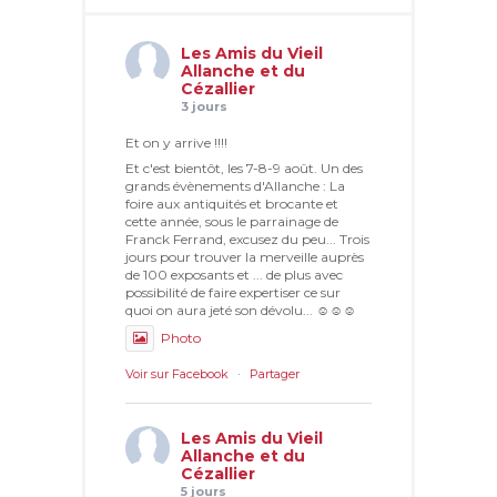
Les Amis du Vieil
Allanche et du
Cézallier
3 jours
Et on y arrive !!!!
Et c'est bientôt, les 7-8-9 août. Un des
grands évènements d'Allanche : La
foire aux antiquités et brocante et
cette année, sous le parrainage de
Franck Ferrand, excusez du peu... Trois
jours pour trouver la merveille auprès
de 100 exposants et ... de plus avec
possibilité de faire expertiser ce sur
quoi on aura jeté son dévolu... ☺☺☺
Photo
Voir sur Facebook
·
Partager
Les Amis du Vieil
Allanche et du
Cézallier
5 jours