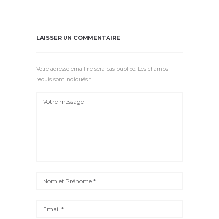
#restezchezmoi
,
#restezchezvous
,
2020
,
confinement
LAISSER UN COMMENTAIRE
Votre adresse email ne sera pas publiée. Les champs
requis sont indiqués *