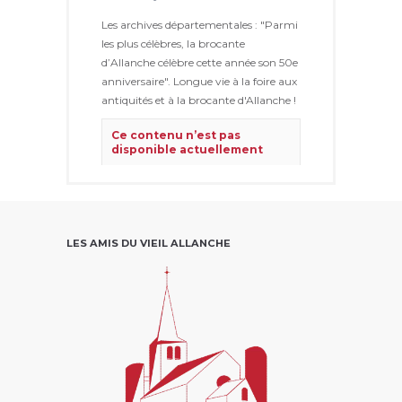
Les archives départementales : "Parmi
les plus célèbres, la brocante
d’Allanche célèbre cette année son 50e
anniversaire". Longue vie à la foire aux
antiquités et à la brocante d'Allanche !
Ce contenu n’est pas
disponible actuellement
Ce problème vient généralement
du fait que le propriétaire ne l’a
partagé qu’avec un petit groupe
de personnes, a modifié qui
pouvait le voir ou l’a supprimé.
LES AMIS DU VIEIL ALLANCHE
Voir sur Facebook
·
Partager