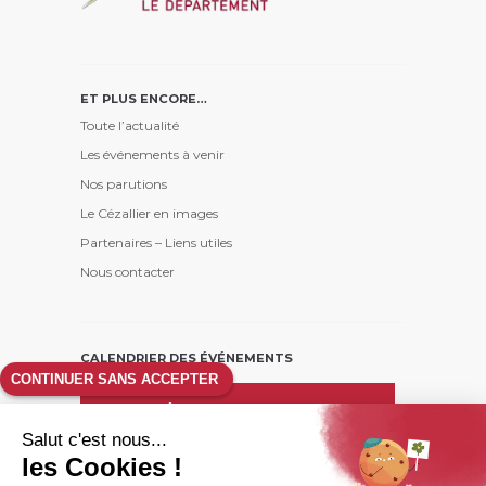
ET PLUS ENCORE…
Toute l’actualité
Les événements à venir
Nos parutions
Le Cézallier en images
Partenaires – Liens utiles
Nous contacter
CALENDRIER DES ÉVÉNEMENTS
CONTINUER SANS ACCEPTER
août
26
Salut c'est nous...
L
M
M
J
V
S
D
les Cookies !
1
2