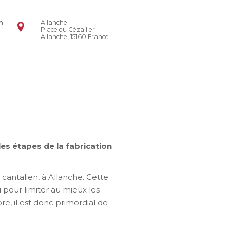
n
Allanche
Place du Cézallier
Allanche
,
15160
France
es étapes de la fabrication
cantalien, à Allanche. Cette
i pour limiter au mieux les
e, il est donc primordial de