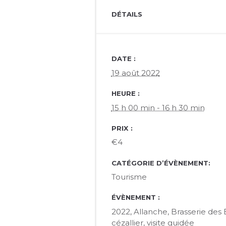
DÉTAILS
DATE :
19 août 2022
HEURE :
15 h 00 min - 16 h 30 min
PRIX :
€4
CATÉGORIE D’ÉVÈNEMENT:
Tourisme
ÉVÈNEMENT :
2022
,
Allanche
,
Brasserie des 
cézallier
,
visite guidée