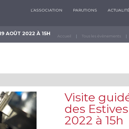
L’ASSOCIATION
PARUTIONS
ACTUALIT
 19 AOÛT 2022 À 15H
Accueil
Tous les évènements
Visite guid
des Estives
2022 à 15h