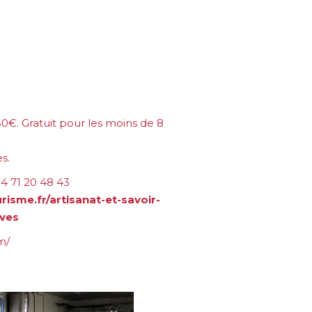
50€
. Gratuit pour les moins de 8
s.
04 71 20 48 43
risme.fr/artisanat-et-savoir-
ives
m/