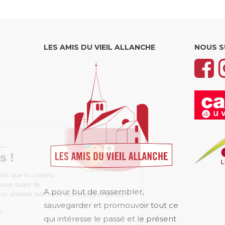
LES AMIS DU VIEIL ALLANCHE
NOUS S
CONTINUER SANS ACCEPTER
Salut c'est nous...
les Cookies !
On a attendu d'être sûrs que le contenu
de ce site vous intéresse avant de
A pour but de rassembler,
vous déranger, mais on aimerait bien vous accompagner pendant
votre visite...
sauvegarder et promouvoir tout ce
C'est OK pour vous ?
qui intéresse le passé et le présent