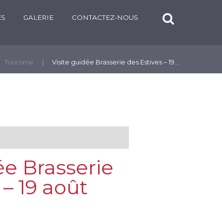
ÉS
GALERIE
CONTACTEZ-NOUS
Tourisme
Visite guidée Brasserie des Estives – 19...
ée Brasserie
 – 19 août