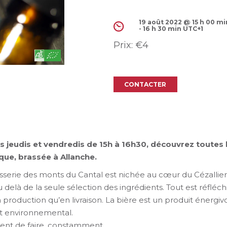
19 août 2022 @ 15 h 00 mi
-
16 h 30 min
UTC+1
Prix:
€4
CONTACTER
 jeudis et vendredis de 15h à 16h30, découvrez toutes l
ique, brassée à Allanche.
asserie des monts du Cantal est nichée au cœur du Cézallier 
u delà de la seule sélection des ingrédients. Tout est réfléch
roduction qu’en livraison. La bière est un produit énergivor
ct environnemental.
cent de faire, constamment.