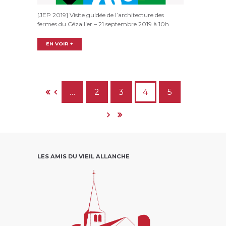
[JEP 2019] Visite guidée de l’architecture des
fermes du Cézallier – 21 septembre 2019 à 10h
EN VOIR +
…
2
3
4
5
LES AMIS DU VIEIL ALLANCHE